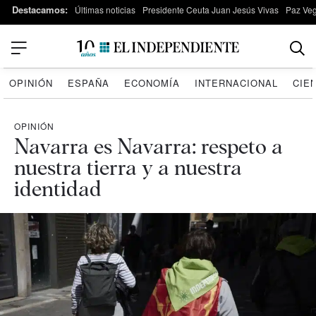
Destacamos:
Últimas noticias
Presidente Ceuta Juan Jesús Vivas
Paz Ve
OPINIÓN
ESPAÑA
ECONOMÍA
INTERNACIONAL
CIE
OPINIÓN
Navarra es Navarra: respeto a
nuestra tierra y a nuestra
identidad