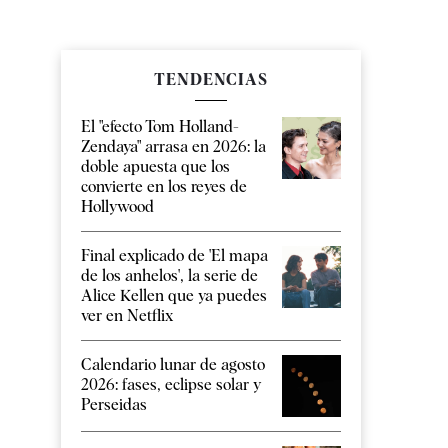
TENDENCIAS
El "efecto Tom Holland-
Zendaya" arrasa en 2026: la
doble apuesta que los
convierte en los reyes de
Hollywood
Final explicado de 'El mapa
de los anhelos', la serie de
Alice Kellen que ya puedes
ver en Netflix
Calendario lunar de agosto
2026: fases, eclipse solar y
Perseidas