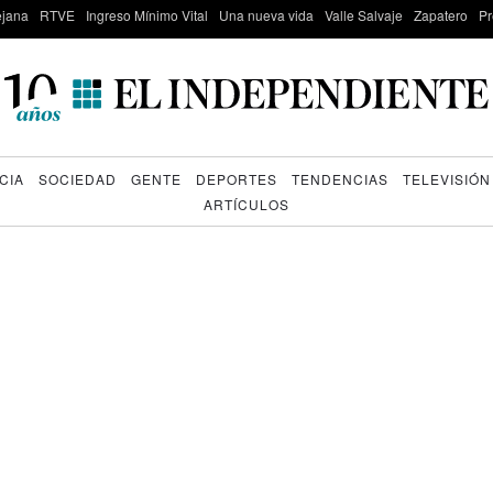
lejana
RTVE
Ingreso Mínimo Vital
Una nueva vida
Valle Salvaje
Zapatero
Pr
CIA
SOCIEDAD
GENTE
DEPORTES
TENDENCIAS
TELEVISIÓN
ARTÍCULOS