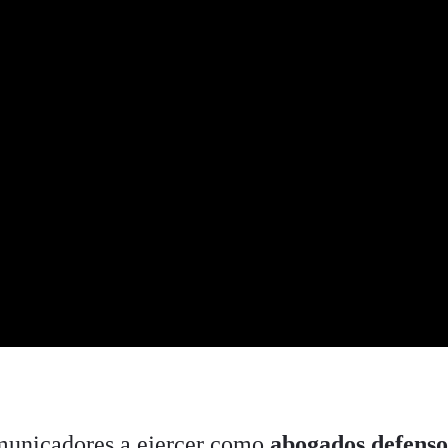
omunicadores a ejercer como
abogados defenso