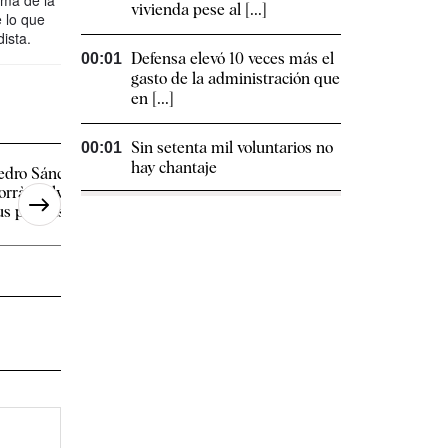
vivienda pese al [...]
e lo que
ista.
Defensa elevó 10 veces más el
00:01
gasto de la administración que
en [...]
Sin setenta mil voluntarios no
00:01
hay chantaje
edro Sánchez indulta a Laura
Cosas de TVE, de G
orràs volviendo a despreciar
Montero a Antón Lo
us propias palabras