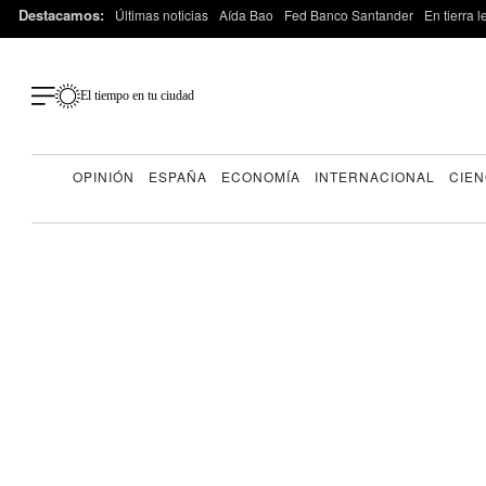
Destacamos:
Últimas noticias
Aída Bao
Fed Banco Santander
En tierra 
El tiempo en tu ciudad
OPINIÓN
ESPAÑA
ECONOMÍA
INTERNACIONAL
CIEN