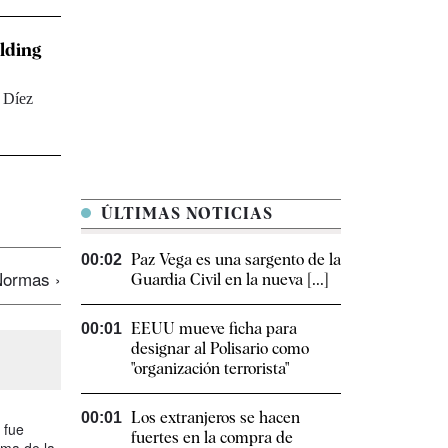
olding
e Díez
ÚLTIMAS NOTICIAS
Paz Vega es una sargento de la
00:02
ormas ›
Guardia Civil en la nueva [...]
EEUU mueve ficha para
00:01
designar al Polisario como
"organización terrorista"
Los extranjeros se hacen
00:01
 fue
fuertes en la compra de
oma de la