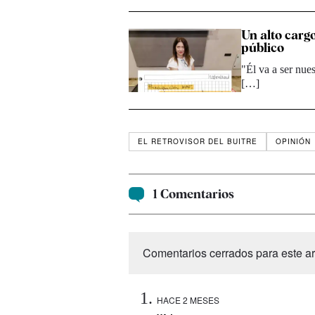
Un alto cargo
público
"Él va a ser nue
[…]
EL RETROVISOR DEL BUITRE
OPINIÓN
1 Comentarios
Comentarios cerrados para este art
HACE 2 MESES