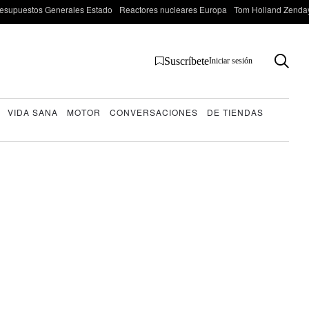
esupuestos Generales Estado
Reactores nucleares Europa
Tom Holland Zenda
Suscríbete
Iniciar sesión
VIDA SANA
MOTOR
CONVERSACIONES
DE TIENDAS