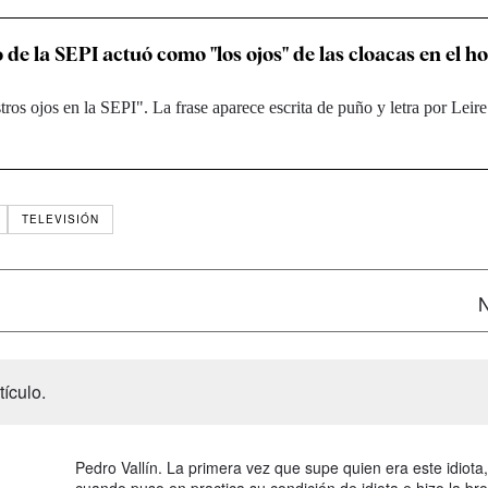
 de la SEPI actuó como "los ojos" de las cloacas en el h
stros ojos en la SEPI". La frase aparece escrita de puño y letra por Leir
TELEVISIÓN
N
ículo.
Pedro Vallín. La primera vez que supe quien era este idiota,
cuando puso en practica su condición de idiota e hizo la br