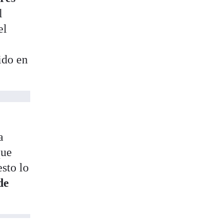
l
el
ido en
a
que
esto lo
de