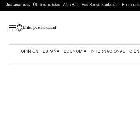
Destacamos:
Últimas noticias
Aída Bao
Fed Banco Santander
En tierra 
El tiempo en tu ciudad
OPINIÓN
ESPAÑA
ECONOMÍA
INTERNACIONAL
CIEN