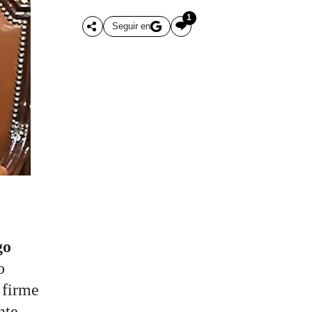
1
Seguir en
go
o
 firme
nte