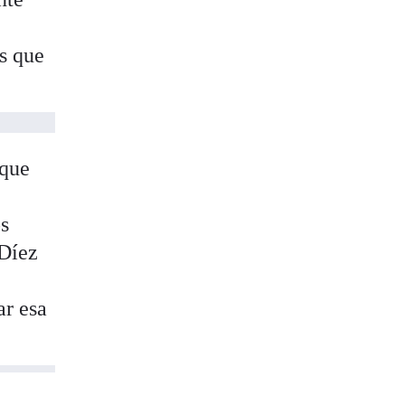
os que
 que
os
 Díez
ar esa