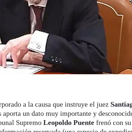
porado a la causa que instruye el juez
Santia
s aporta un dato muy importante y desconocid
ribunal Supremo
Leopoldo Puente
frenó con su
 información reservada (una especie de expedie