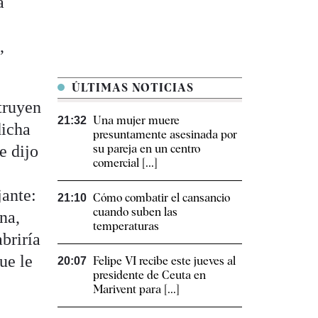
a
,
ÚLTIMAS NOTICIAS
truyen
Una mujer muere
21:32
dicha
presuntamente asesinada por
e dijo
su pareja en un centro
comercial [...]
jante:
Cómo combatir el cansancio​
21:10
cuando suben las
na,
temperaturas
abriría
ue le
Felipe VI recibe este jueves al
20:07
presidente de Ceuta en
Marivent para [...]