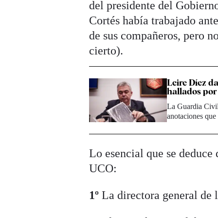
del presidente del Gobierno
Cortés había trabajado ant
de sus compañeros, pero n
cierto).
Leire Díez d
hallados por
La Guardia Civil
anotaciones que 
Lo esencial que se deduce d
UCO:
1º
La directora general de l