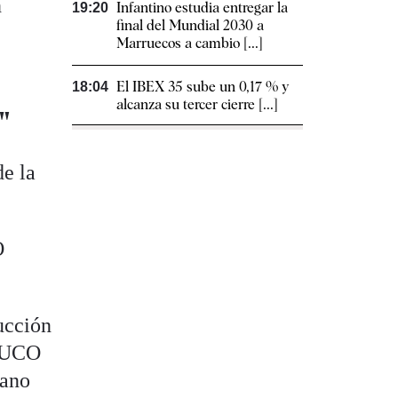
n
Infantino estudia entregar la
19:20
final del Mundial 2030 a
Marruecos a cambio [...]
El IBEX 35 sube un 0,17 % y
18:04
alcanza su tercer cierre [...]
"
de la
O
ucción
a UCO
mano