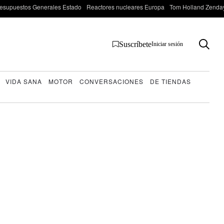
esupuestos Generales Estado
Reactores nucleares Europa
Tom Holland Zenda
Suscríbete
Iniciar sesión
VIDA SANA
MOTOR
CONVERSACIONES
DE TIENDAS