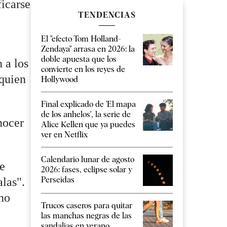
ficarse
TENDENCIAS
El "efecto Tom Holland-
Zendaya" arrasa en 2026: la
doble apuesta que los
 a los
convierte en los reyes de
 quien
Hollywood
Final explicado de 'El mapa
de los anhelos', la serie de
nocer
Alice Kellen que ya puedes
ver en Netflix
Calendario lunar de agosto
de
2026: fases, eclipse solar y
Perseidas
alas".
 no
Trucos caseros para quitar
las manchas negras de las
sandalias en verano