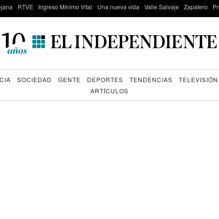
lejana
RTVE
Ingreso Mínimo Vital
Una nueva vida
Valle Salvaje
Zapatero
Pr
CIA
SOCIEDAD
GENTE
DEPORTES
TENDENCIAS
TELEVISIÓN
ARTÍCULOS