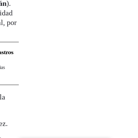
án
).
lidad
l, por
astros
ias
la
ez.