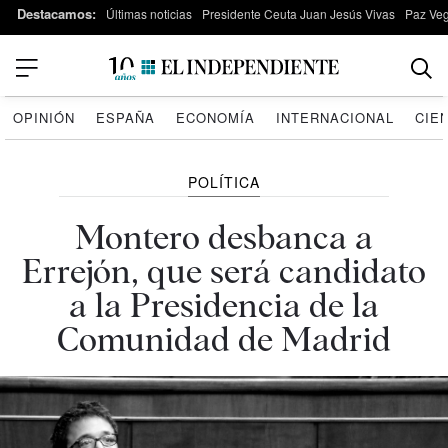
Destacamos:
Últimas noticias
Presidente Ceuta Juan Jesús Vivas
Paz Ve
OPINIÓN
ESPAÑA
ECONOMÍA
INTERNACIONAL
CIE
POLÍTICA
Montero desbanca a
Errejón, que será candidato
a la Presidencia de la
Comunidad de Madrid