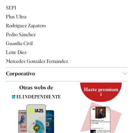
Economía
SEPI
Internacional
Plus Ultra
Gente
Rodríguez Zapatero
Televisión
Pedro Sánchez
Tendencias
Guardia Civil
Leire Díez
Mercedes González Fernández
Corporativo
Contacto
Otras webs de
Hazte premium
Suscripción
Newsletter
Apps
Quiénes somos
Especificaciones