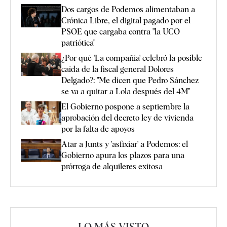
Dos cargos de Podemos alimentaban a
Crónica Libre, el digital pagado por el
PSOE que cargaba contra "la UCO
patriótica"
¿Por qué 'La compañía' celebró la posible
caída de la fiscal general Dolores
Delgado?: "Me dicen que Pedro Sánchez
se va a quitar a Lola después del 4M"
El Gobierno pospone a septiembre la
aprobación del decreto ley de vivienda
por la falta de apoyos
Atar a Junts y 'asfixiar' a Podemos: el
Gobierno apura los plazos para una
prórroga de alquileres exitosa