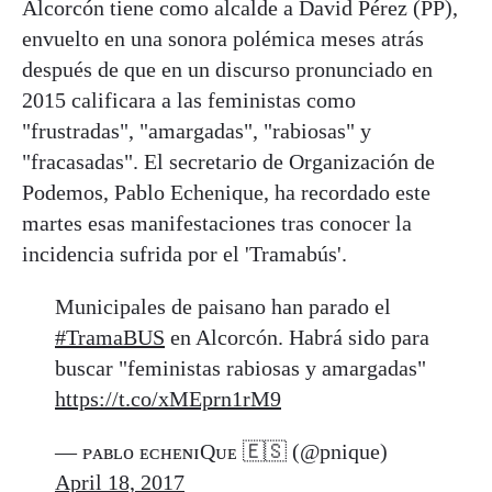
Alcorcón tiene como alcalde a David Pérez (PP),
envuelto en una sonora polémica meses atrás
después de que en un discurso pronunciado en
2015 calificara a las feministas como
"frustradas", "amargadas", "rabiosas" y
"fracasadas". El secretario de Organización de
Podemos, Pablo Echenique, ha recordado este
martes esas manifestaciones tras conocer la
incidencia sufrida por el 'Tramabús'.
Municipales de paisano han parado el
#TramaBUS
en Alcorcón. Habrá sido para
buscar "feministas rabiosas y amargadas"
https://t.co/xMEprn1rM9
— ᴘᴀʙʟᴏ ᴇᴄʜᴇɴɪQᴜᴇ 🇪🇸 (@pnique)
April 18, 2017