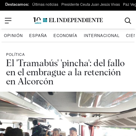
Destacamos:
Últimas noticias
Presidente Ceuta Juan Jesús Vivas
Paz Ve
OPINIÓN
ESPAÑA
ECONOMÍA
INTERNACIONAL
CIE
POLÍTICA
El 'Tramabús' 'pincha': del fallo
en el embrague a la retención
en Alcorcón