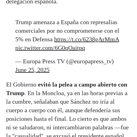
delegación española.
Trump amenaza a España con represalias
comerciales por no comprometerse con el
5% en Defensa
https://t.co/6238gArMmA
pic.twitter.com/6G0qOaitpq
— Europa Press TV (@europapress_tv)
June 25, 2025
El Gobierno
evitó la pelea a campo abierto con
Trump
. En la Moncloa, ya en las horas previas a
la cumbre, señalaban que Sánchez no iría al
cuerpo a cuerpo con él, aunque defendería sus
posiciones hasta el final. Lo cierto es que ambos
ni se saludaron, ni intercambiaron palabras —fue
la "
casualidad
", se excusó el presidente español