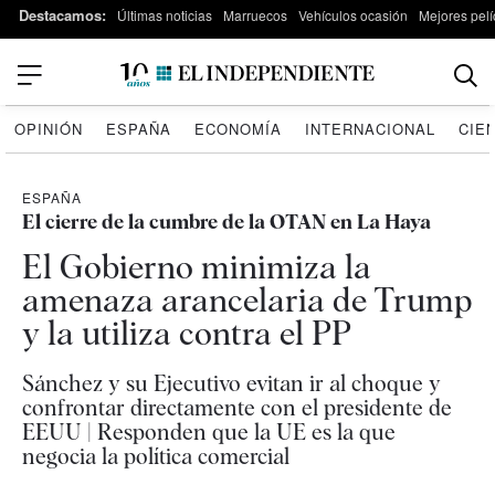
Destacamos:
Últimas noticias
Marruecos
Vehículos ocasión
Mejores pelí
OPINIÓN
ESPAÑA
ECONOMÍA
INTERNACIONAL
CIE
ESPAÑA
El cierre de la cumbre de la OTAN en La Haya
El Gobierno minimiza la
amenaza arancelaria de Trump
y la utiliza contra el PP
Sánchez y su Ejecutivo evitan ir al choque y
confrontar directamente con el presidente de
EEUU | Responden que la UE es la que
negocia la política comercial