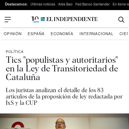
Destacamos:
Últimas noticias
Aída Bao
Fed Banco Santander
En tierra 
OPINIÓN
ESPAÑA
ECONOMÍA
INTERNACIONAL
CIE
POLÍTICA
Tics "populistas y autoritarios"
en la Ley de Transitoriedad de
Cataluña
Los juristas analizan el detalle de los 83
artículos de la proposición de ley redactada por
JxS y la CUP