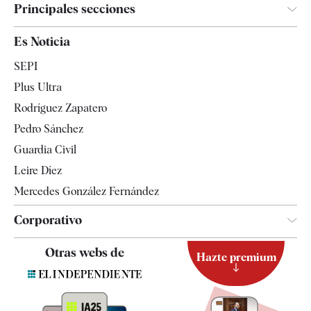
Principales secciones
España
Es Noticia
Economía
SEPI
Internacional
Plus Ultra
Gente
Rodríguez Zapatero
Televisión
Pedro Sánchez
Tendencias
Guardia Civil
Leire Díez
Mercedes González Fernández
Corporativo
Contacto
Otras webs de
Hazte premium
Suscripción
Newsletter
Apps