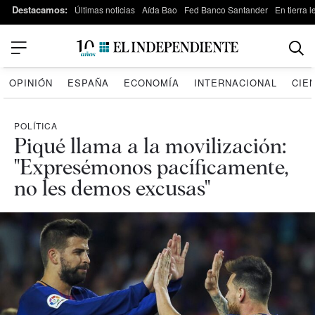
Destacamos:
Últimas noticias
Aída Bao
Fed Banco Santander
En tierra 
OPINIÓN
ESPAÑA
ECONOMÍA
INTERNACIONAL
CIE
POLÍTICA
Piqué llama a la movilización:
"Expresémonos pacíficamente,
no les demos excusas"