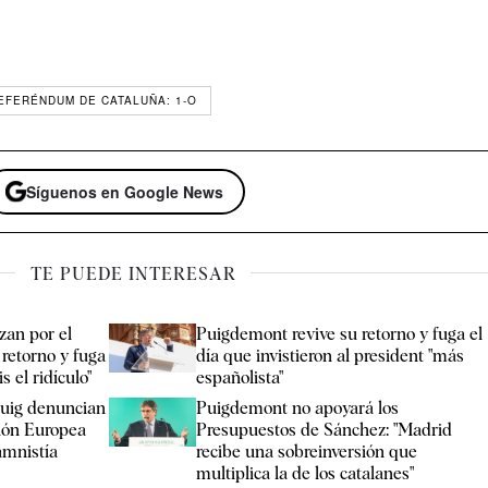
EFERÉNDUM DE CATALUÑA: 1-O
Síguenos en Google News
TE PUEDE INTERESAR
zan por el
Puigdemont revive su retorno y fuga el
 retorno y fuga
día que invistieron al president "más
 el ridículo"
españolista"
uig denuncian
Puigdemont no apoyará los
ión Europea
Presupuestos de Sánchez: "Madrid
amnistía
recibe una sobreinversión que
multiplica la de los catalanes"