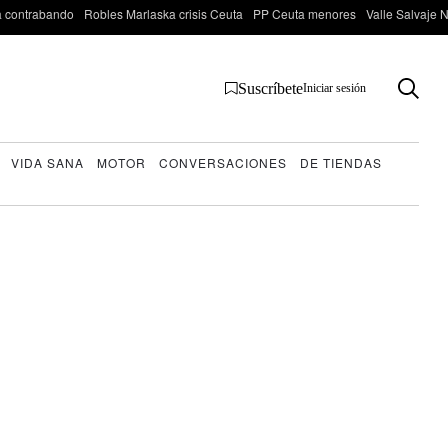
 contrabando
Robles Marlaska crisis Ceuta
PP Ceuta menores
Valle Salvaje N
Suscríbete
Iniciar sesión
VIDA SANA
MOTOR
CONVERSACIONES
DE TIENDAS