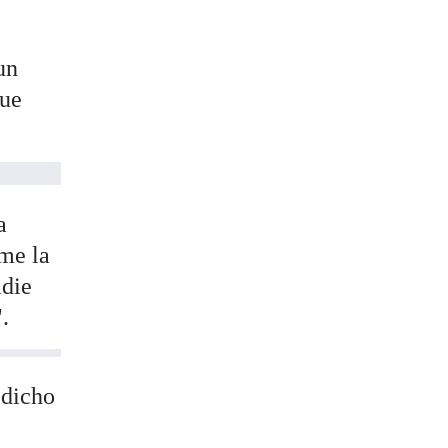
un
que
a
eme la
adie
.
 dicho