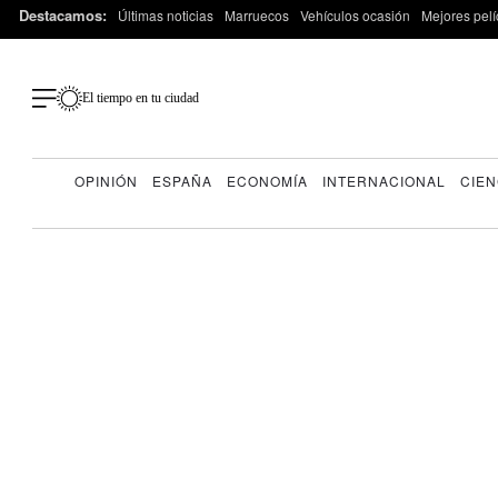
Destacamos:
Últimas noticias
Marruecos
Vehículos ocasión
Mejores pelí
El tiempo en tu ciudad
OPINIÓN
ESPAÑA
ECONOMÍA
INTERNACIONAL
CIEN