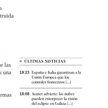
n
truida
a
ÚLTIMAS NOTICIAS
e las
s una
España e Italia garantizan a la
19:23
Unión Europea que los
controles fronterizos [...]
ormas
Aemet advierte: las nubes
18:08
pueden entorpecer la visión
del eclipse en Galicia [...]