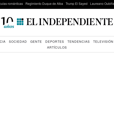
culas románticas
Regimiento Duque de Alba
Trump El Sayed
Laureano Oubiña
CIA
SOCIEDAD
GENTE
DEPORTES
TENDENCIAS
TELEVISIÓN
ARTÍCULOS