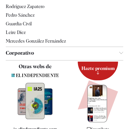
Gente
Rodríguez Zapatero
Televisión
Pedro Sánchez
Tendencias
Guardia Civil
Leire Díez
Mercedes González Fernández
Corporativo
Contacto
Otras webs de
Hazte premium
Suscripción
Newsletter
Apps
Quiénes somos
Especificaciones