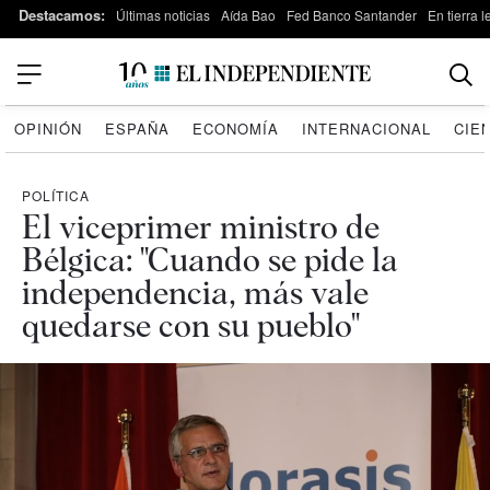
Destacamos:
Últimas noticias
Aída Bao
Fed Banco Santander
En tierra 
OPINIÓN
ESPAÑA
ECONOMÍA
INTERNACIONAL
CIE
POLÍTICA
El viceprimer ministro de
Bélgica: "Cuando se pide la
independencia, más vale
quedarse con su pueblo"