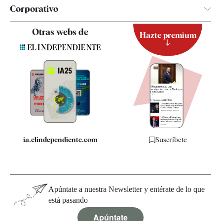
Corporativo
Contacto
Otras webs de
Hazte premium
Suscripción
Newsletter
Apps
Quiénes somos
Especificaciones
ia.elindependiente.com
Suscríbete
Apúntate a nuestra Newsletter y entérate de lo que
está pasando
Apúntate