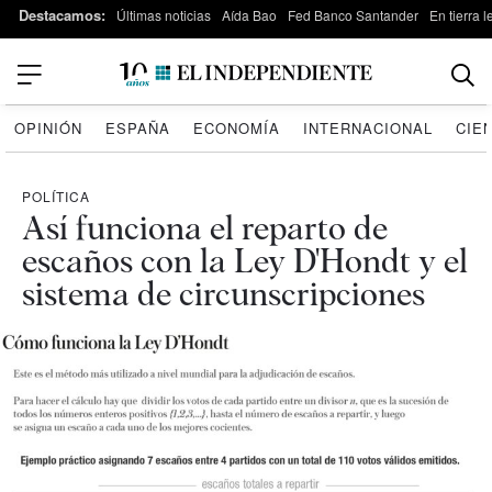
Destacamos:
Últimas noticias
Aída Bao
Fed Banco Santander
En tierra 
OPINIÓN
ESPAÑA
ECONOMÍA
INTERNACIONAL
CIE
POLÍTICA
Así funciona el reparto de
escaños con la Ley D'Hondt y el
sistema de circunscripciones