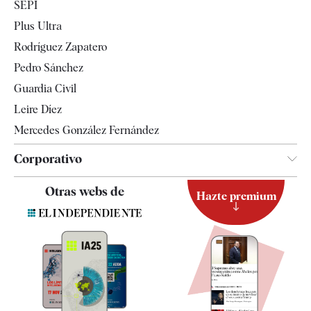
SEPI
Internacional
Plus Ultra
Gente
Rodríguez Zapatero
Televisión
Pedro Sánchez
Tendencias
Guardia Civil
Leire Díez
Mercedes González Fernández
Corporativo
Contacto
Otras webs de
Hazte premium
Suscripción
Newsletter
Apps
Quiénes somos
Especificaciones