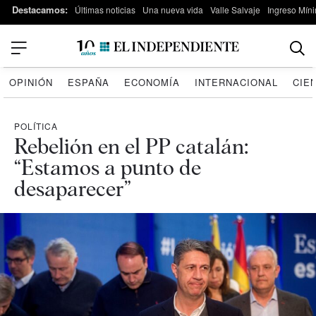
Destacamos:
Últimas noticias
Una nueva vida
Valle Salvaje
Ingreso Míni
OPINIÓN
ESPAÑA
ECONOMÍA
INTERNACIONAL
CIE
POLÍTICA
Rebelión en el PP catalán:
“Estamos a punto de
desaparecer”