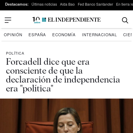
Destacamos:
Últimas noticias
Aída Bao
Fed Banco Santander
En tierra 
OPINIÓN
ESPAÑA
ECONOMÍA
INTERNACIONAL
CIE
POLÍTICA
Forcadell dice que era
consciente de que la
declaración de independencia
era "política"