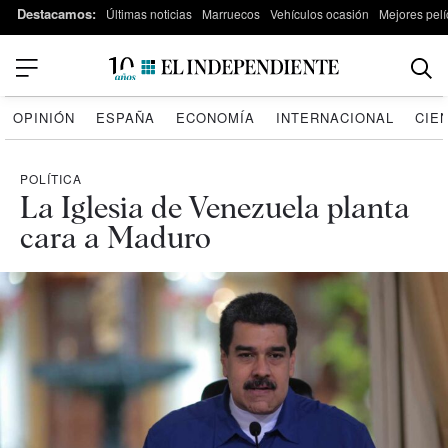
Destacamos:
Últimas noticias
Marruecos
Vehículos ocasión
Mejores pelí
OPINIÓN
ESPAÑA
ECONOMÍA
INTERNACIONAL
CIE
POLÍTICA
La Iglesia de Venezuela planta
cara a Maduro