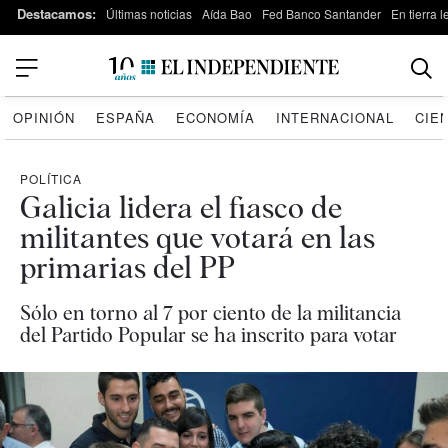
Destacamos:
Últimas noticias
Aída Bao
Fed Banco Santander
En tierra 
OPINIÓN
ESPAÑA
ECONOMÍA
INTERNACIONAL
CIE
POLÍTICA
Galicia lidera el fiasco de
militantes que votará en las
primarias del PP
Sólo en torno al 7 por ciento de la militancia
del Partido Popular se ha inscrito para votar