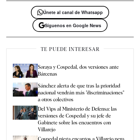
Únete al canal de Whatsapp
Síguenos en Google News
TE PUEDE INTERESAR
Soraya y Cospedal, dos versiones ante
Bárcenas
Sánchez alerta de que tras la prioridad
nacional vendrán más "discriminaciones"
a otros colectivos
Del Vips al Ministerio de Defensa: las
versiones de Cospedal y su jefe de
Gabinete sobre los encuentros con
Villarejo
Cospedal niega encargos a Villarejo pero