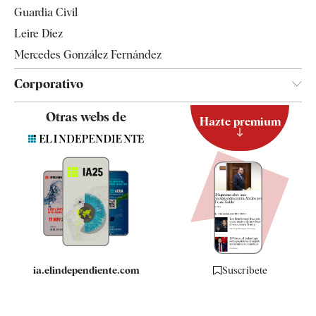
Tendencias
Guardia Civil
Leire Díez
Mercedes González Fernández
Corporativo
Contacto
Otras webs de
Hazte premium
Suscripción
Newsletter
Apps
Quiénes somos
Especificaciones
ia.elindependiente.com
Suscríbete