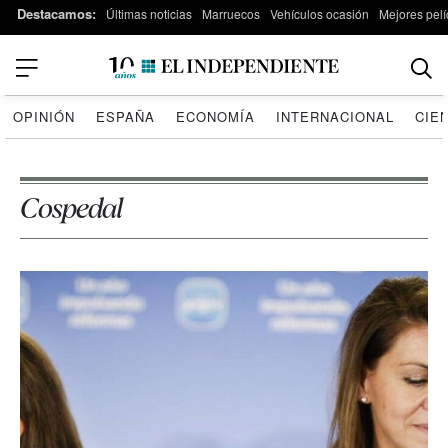
Destacamos:
Últimas noticias
Marruecos
Vehículos ocasión
Mejores pelí
OPINIÓN
ESPAÑA
ECONOMÍA
INTERNACIONAL
CIE
Cospedal