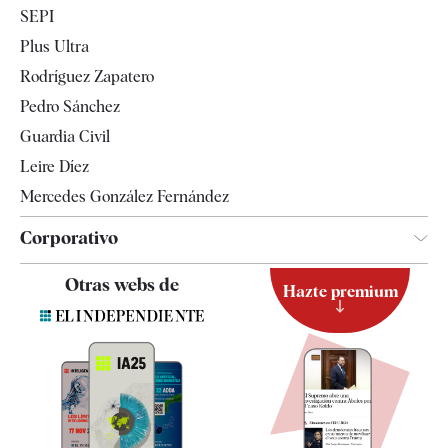
SEPI
Internacional
Plus Ultra
Gente
Rodríguez Zapatero
Televisión
Pedro Sánchez
Tendencias
Guardia Civil
Leire Díez
Mercedes González Fernández
Corporativo
Contacto
Otras webs de
Hazte premium
Suscripción
Newsletter
Apps
Quiénes somos
Especificaciones