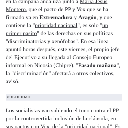
en la campaña andaluza junto a
María Jesús
Montero
, que el pacto de PP y Vox que se ha
firmado ya en
Extremadura
y
Aragón
, y que
contiene la "
prioridad nacional
", es solo "
un
primer pasito
" de las derechas en sus políticas
"discriminatorias y xenófobas". En esa línea
apuntó horas después, este viernes, el propio jefe
del Ejecutivo a su llegada al Consejo Europeo
informal en Nicosia (Chipre). "P
asado mañana
",
la "discriminación" afectará a otros colectivos,
avisó.
PUBLICIDAD
Los socialistas van subiendo el tono contra el PP
por la controvertida inclusión de la cláusula, en
sus pactos con Vox, de la "prioridad nacional". Es