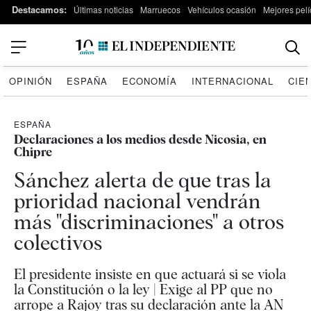
Destacamos:
Últimas noticias
Marruecos
Vehículos ocasión
Mejores pelí
OPINIÓN
ESPAÑA
ECONOMÍA
INTERNACIONAL
CIE
ESPAÑA
Declaraciones a los medios desde Nicosia, en
Chipre
Sánchez alerta de que tras la
prioridad nacional vendrán
más "discriminaciones" a otros
colectivos
El presidente insiste en que actuará si se viola
la Constitución o la ley | Exige al PP que no
arrope a Rajoy tras su declaración ante la AN