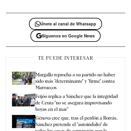
Únete al canal de Whatsapp
Síguenos en Google News
TE PUEDE INTERESAR
Margallo reprocha a su partido no haber
sido más "determinante" y "firme" contra
Marruecos
Feijóo replica a Sánchez que la integridad
de Ceuta "no se asegura improvisando
boyas en el mar"
Génova cree que, tras el perdón a Borràs,
Sánchez pretende el "autoindulto" de
todos los casos de corrupción que le