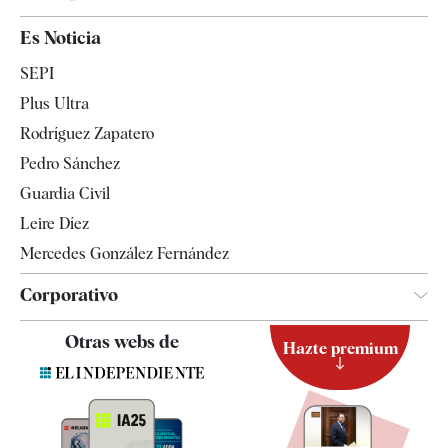
España
Es Noticia
Economía
SEPI
Internacional
Plus Ultra
Gente
Rodríguez Zapatero
Televisión
Pedro Sánchez
Tendencias
Guardia Civil
Leire Díez
Mercedes González Fernández
Corporativo
Contacto
Otras webs de
Hazte premium
Suscripción
Newsletter
Apps