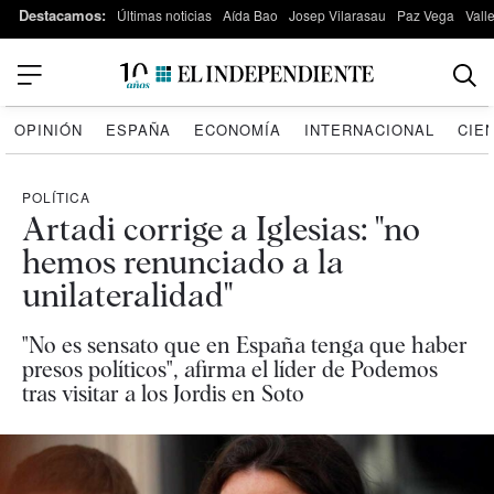
Destacamos:
Últimas noticias
Aída Bao
Josep Vilarasau
Paz Vega
Vall
OPINIÓN
ESPAÑA
ECONOMÍA
INTERNACIONAL
CIE
POLÍTICA
Artadi corrige a Iglesias: "no
hemos renunciado a la
unilateralidad"
"No es sensato que en España tenga que haber
presos políticos", afirma el líder de Podemos
tras visitar a los Jordis en Soto