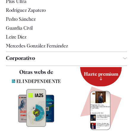
Plus Ultra
Gente
Rodríguez Zapatero
Televisión
Pedro Sánchez
Tendencias
Guardia Civil
Leire Díez
Mercedes González Fernández
Corporativo
Contacto
Otras webs de
Hazte premium
Suscripción
Newsletter
Apps
Quiénes somos
Especificaciones