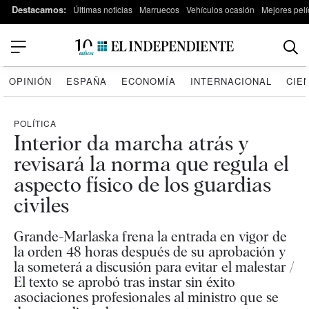
Destacamos:
Últimas noticias
Marruecos
Vehículos ocasión
Mejores pelí
OPINIÓN
ESPAÑA
ECONOMÍA
INTERNACIONAL
CIE
POLÍTICA
Interior da marcha atrás y
revisará la norma que regula el
aspecto físico de los guardias
civiles
Grande-Marlaska frena la entrada en vigor de
la orden 48 horas después de su aprobación y
la someterá a discusión para evitar el malestar /
El texto se aprobó tras instar sin éxito
asociaciones profesionales al ministro que se