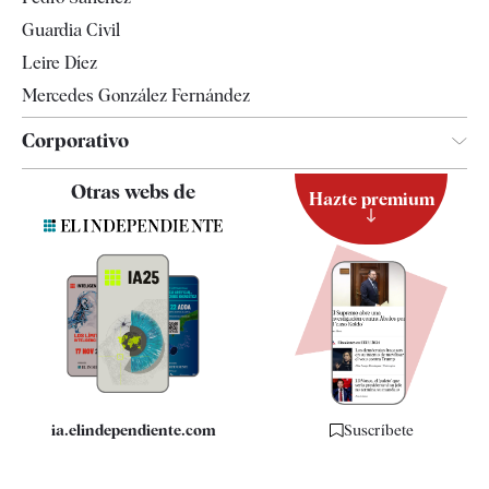
Tendencias
Guardia Civil
Leire Díez
Mercedes González Fernández
Corporativo
Contacto
Otras webs de
Hazte premium
Suscripción
Newsletter
Apps
Quiénes somos
Especificaciones
ia.elindependiente.com
Suscríbete