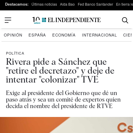
Destacamos:
Últimas noticias
Aída Bao
Fed Banco Santander
En tierra 
OPINIÓN
ESPAÑA
ECONOMÍA
INTERNACIONAL
CIE
POLÍTICA
Rivera pide a Sánchez que
"retire el decretazo" y deje de
intentar "colonizar" TVE
Exige al presidente del Gobierno que dé un
paso atrás y sea un comité de expertos quien
decida el nombre del presidente de RTVE