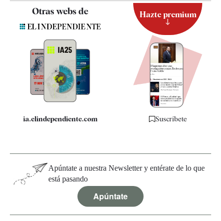
Contacto
Otras webs de
Hazte premium
Suscripción
Newsletter
Apps
Quiénes somos
Especificaciones
ia.elindependiente.com
Suscríbete
Apúntate a nuestra Newsletter y entérate de lo que
está pasando
Apúntate