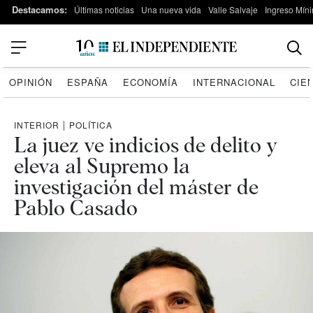
Destacamos:
Últimas noticias
Una nueva vida
Valle Salvaje
Ingreso Míni
OPINIÓN
ESPAÑA
ECONOMÍA
INTERNACIONAL
CIE
INTERIOR
|
POLÍTICA
La juez ve indicios de delito y
eleva al Supremo la
investigación del máster de
Pablo Casado