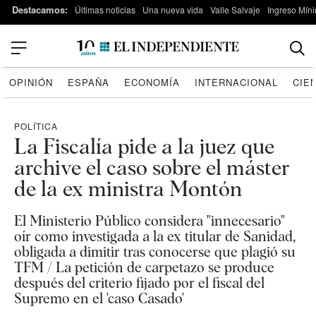
Destacamos:
Últimas noticias
Una nueva vida
Valle Salvaje
Ingreso Míni
OPINIÓN
ESPAÑA
ECONOMÍA
INTERNACIONAL
CIE
POLÍTICA
La Fiscalía pide a la juez que
archive el caso sobre el máster
de la ex ministra Montón
El Ministerio Público considera "innecesario"
oír como investigada a la ex titular de Sanidad,
obligada a dimitir tras conocerse que plagió su
TFM / La petición de carpetazo se produce
después del criterio fijado por el fiscal del
Supremo en el 'caso Casado'