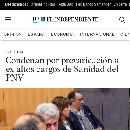
Destacamos:
Últimas noticias
Aída Bao
Fed Banco Santander
En tierra 
OPINIÓN
ESPAÑA
ECONOMÍA
INTERNACIONAL
CIE
POLÍTICA
Condenan por prevaricación a
ex altos cargos de Sanidad del
PNV