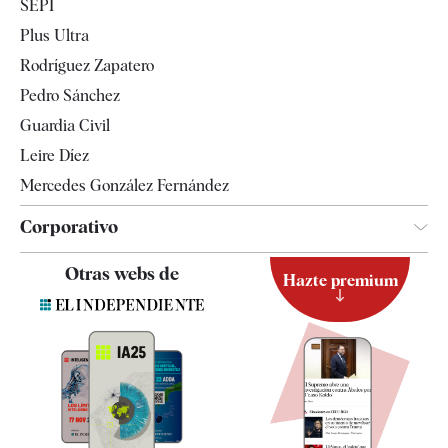
SEPI
Internacional
Plus Ultra
Gente
Rodríguez Zapatero
Televisión
Pedro Sánchez
Tendencias
Guardia Civil
Leire Díez
Mercedes González Fernández
Corporativo
Contacto
Otras webs de
Hazte premium
Suscripción
Newsletter
Apps
Quiénes somos
Especificaciones