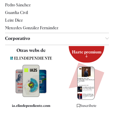
Televisión
Pedro Sánchez
Tendencias
Guardia Civil
Leire Díez
Mercedes González Fernández
Corporativo
Contacto
Otras webs de
Hazte premium
Suscripción
Newsletter
Apps
Quiénes somos
Especificaciones
ia.elindependiente.com
Suscríbete