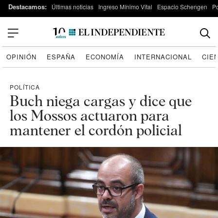
Destacamos:
Últimas noticias
Ingreso Mínimo Vital
Espacio Schengen
P
OPINIÓN
ESPAÑA
ECONOMÍA
INTERNACIONAL
CIE
POLÍTICA
Buch niega cargas y dice que
los Mossos actuaron para
mantener el cordón policial