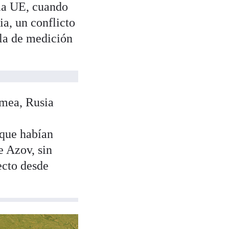
 la UE, cuando
ia, un conflicto
ala de medición
imea, Rusia
que habían
e Azov, sin
ecto desde