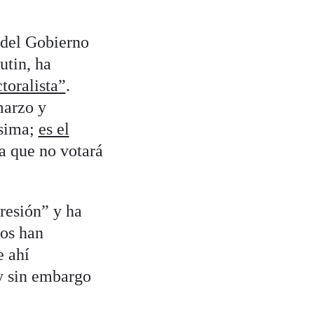
a del Gobierno
utin, ha
toralista”
.
marzo y
ísima;
es el
a que no votará
resión” y ha
dos han
e ahí
 y sin embargo