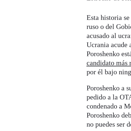
Esta historia s
ruso o del Gobi
acusado al ucr
Ucrania acude a
Poroshenko está
candidato más 
por él bajo nin
Poroshenko a su
pedido a la OT
condenado a Mos
Poroshenko debe
no puedes ser dé