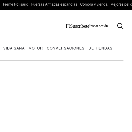
Frente Polisario
Fuerzas Armadas españolas
Compra vivienda
Mejores pelí
Suscríbete
Iniciar sesión
VIDA SANA
MOTOR
CONVERSACIONES
DE TIENDAS