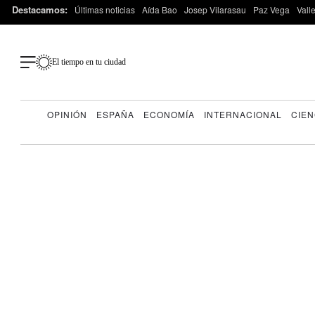
Destacamos:
Últimas noticias
Aída Bao
Josep Vilarasau
Paz Vega
Vall
El tiempo en tu ciudad
OPINIÓN
ESPAÑA
ECONOMÍA
INTERNACIONAL
CIEN