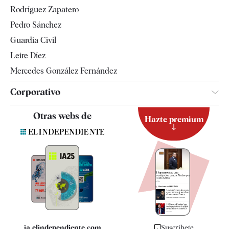
Gente
Rodríguez Zapatero
Televisión
Pedro Sánchez
Tendencias
Guardia Civil
Leire Díez
Mercedes González Fernández
Corporativo
Contacto
Otras webs de
Hazte premium
Suscripción
Newsletter
Apps
Quiénes somos
Especificaciones
ia.elindependiente.com
Suscríbete