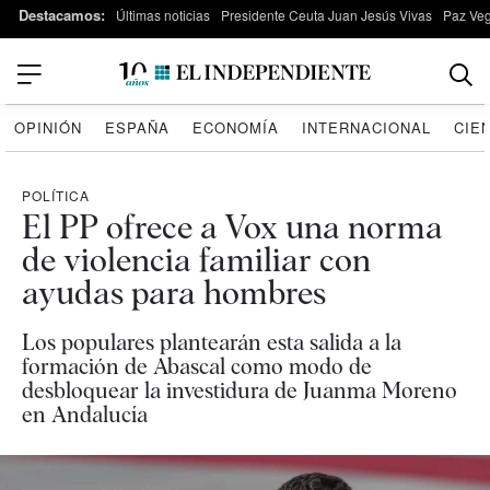
Destacamos:
Últimas noticias
Presidente Ceuta Juan Jesús Vivas
Paz Ve
OPINIÓN
ESPAÑA
ECONOMÍA
INTERNACIONAL
CIE
POLÍTICA
El PP ofrece a Vox una norma
de violencia familiar con
ayudas para hombres
Los populares plantearán esta salida a la
formación de Abascal como modo de
desbloquear la investidura de Juanma Moreno
en Andalucía