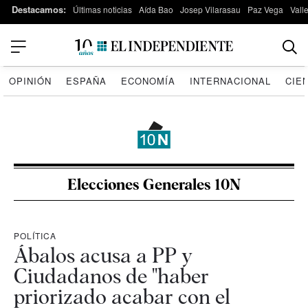
Destacamos:
Últimas noticias
Aída Bao
Josep Vilarasau
Paz Vega
Vall
OPINIÓN
ESPAÑA
ECONOMÍA
INTERNACIONAL
CIE
Elecciones Generales 10N
POLÍTICA
Ábalos acusa a PP y
Ciudadanos de "haber
priorizado acabar con el