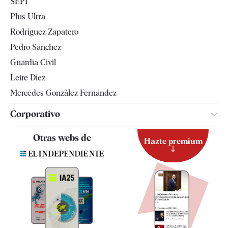
SEPI
Internacional
Plus Ultra
Gente
Rodríguez Zapatero
Televisión
Pedro Sánchez
Tendencias
Guardia Civil
Leire Díez
Mercedes González Fernández
Corporativo
Contacto
Otras webs de
Hazte premium
Suscripción
Newsletter
Apps
Quiénes somos
Especificaciones