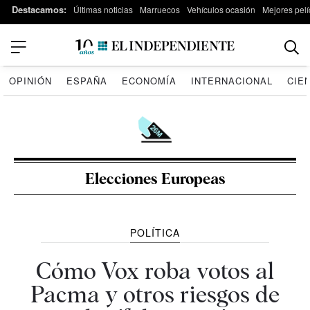
Destacamos:
Últimas noticias
Marruecos
Vehículos ocasión
Mejores pelí
OPINIÓN
ESPAÑA
ECONOMÍA
INTERNACIONAL
CIE
Elecciones Europeas
POLÍTICA
Cómo Vox roba votos al
Pacma y otros riesgos de