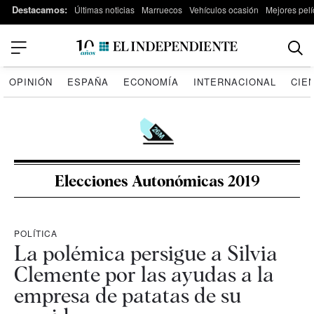
Destacamos:
Últimas noticias
Marruecos
Vehículos ocasión
Mejores pelí
OPINIÓN
ESPAÑA
ECONOMÍA
INTERNACIONAL
CIE
Elecciones Autonómicas 2019
POLÍTICA
La polémica persigue a Silvia
Clemente por las ayudas a la
empresa de patatas de su