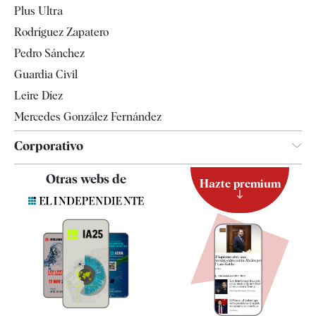
Plus Ultra
Gente
Rodríguez Zapatero
Televisión
Pedro Sánchez
Tendencias
Guardia Civil
Leire Díez
Mercedes González Fernández
Corporativo
Contacto
Otras webs de
Hazte premium
Suscripción
Newsletter
Apps
Quiénes somos
Especificaciones