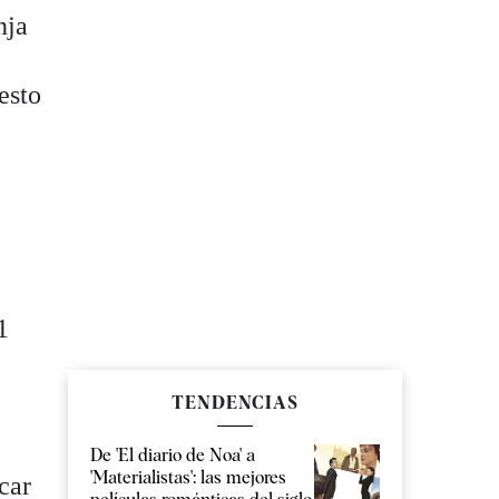
nja
esto
1
TENDENCIAS
De 'El diario de Noa' a
'Materialistas': las mejores
car