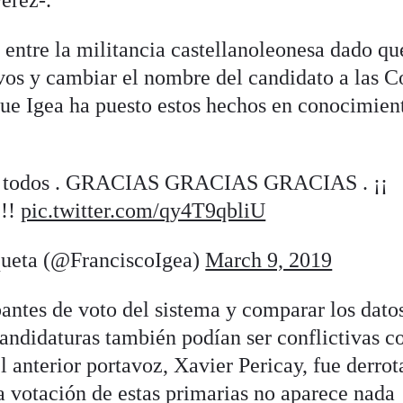
érez-.
s entre la militancia castellanoleonesa dado qu
ivos y cambiar el nombre del candidato a las C
 que Igea ha puesto estos hechos en conocimien
 a todos . GRACIAS GRACIAS GRACIAS . ¡¡
!!
pic.twitter.com/qy4T9qbliU
queta (@FranciscoIgea)
March 9, 2019
antes de voto del sistema y comparar los dato
andidaturas también podían ser conflictivas 
 anterior portavoz, Xavier Pericay, fue derro
a votación de estas primarias no aparece nada