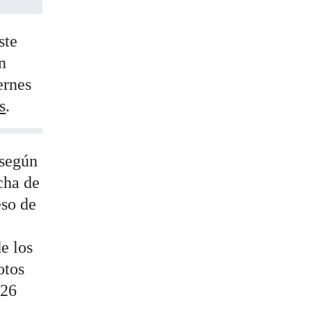
ste
n
ernes
s
.
 según
echa de
eso de
e los
otos
526