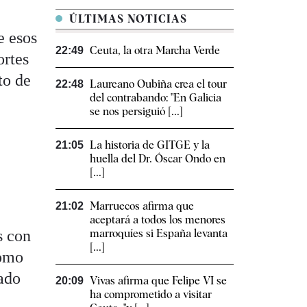
ÚLTIMAS NOTICIAS
e esos
Ceuta, la otra Marcha Verde
22:49
ortes
to de
Laureano Oubiña crea el tour
22:48
del contrabando: "En Galicia
se nos persiguió [...]
La historia de GITGE y la
21:05
huella del Dr. Óscar Ondo en
[...]
Marruecos afirma que
21:02
aceptará a todos los menores
s con
marroquíes si España levanta
[...]
como
tado
Vivas afirma que Felipe VI se
20:09
ha comprometido a visitar