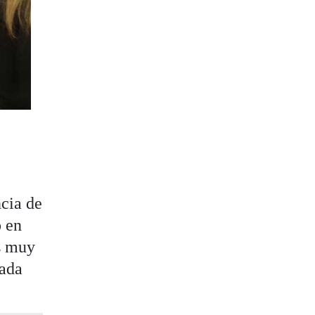
cia de
o en
as muy
cada