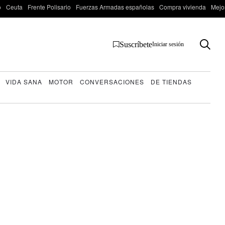
o
Ceuta
Frente Polisario
Fuerzas Armadas españolas
Compra vivienda
Mejo
Suscríbete
Iniciar sesión
VIDA SANA
MOTOR
CONVERSACIONES
DE TIENDAS