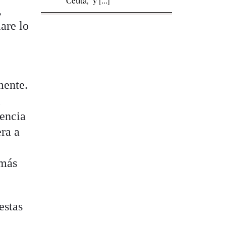
Ceuta, "y [...]
,
are lo
mente.
l
cencia
ra a
 más
estas