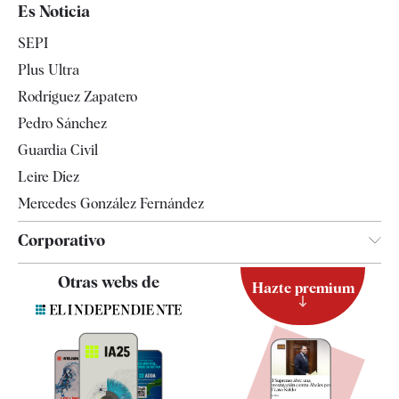
España
Es Noticia
Economía
SEPI
Internacional
Plus Ultra
Gente
Rodríguez Zapatero
Televisión
Pedro Sánchez
Tendencias
Guardia Civil
Leire Díez
Mercedes González Fernández
Corporativo
Contacto
Otras webs de
Hazte premium
Suscripción
Newsletter
Apps
Quiénes somos