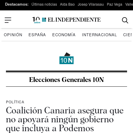
Destacamos:
Últimas noticias
Aída Bao
Josep Vilarasau
Paz Vega
Vall
OPINIÓN
ESPAÑA
ECONOMÍA
INTERNACIONAL
CIE
Elecciones Generales 10N
POLÍTICA
Coalición Canaria asegura que
no apoyará ningún gobierno
que incluya a Podemos