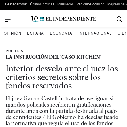
Destacamos:
Últimas noticias
Marruecos
Vehículos ocasión
Mejores pelí
OPINIÓN
ESPAÑA
ECONOMÍA
INTERNACIONAL
CIE
POLÍTICA
LA INSTRUCCIÓN DEL 'CASO KITCHEN'
Interior desvela ante el juez los
criterios secretos sobre los
fondos reservados
El juez García-Castellón trata de averiguar si
mandos policiales recibieron gratificaciones
durante años con la partida destinada al pago
de confidentes / El Gobierno ha desclasificado
la normativa que regula el uso de los fondos