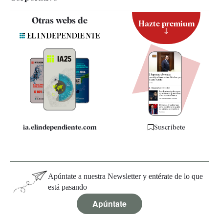
Contacto
Otras webs de
Hazte premium
Suscripción
Newsletter
Apps
Quiénes somos
Especificaciones
ia.elindependiente.com
Suscríbete
Apúntate a nuestra Newsletter y entérate de lo que
está pasando
Apúntate