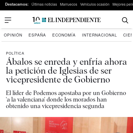
Destacamos:
Últimas noticias
Marruecos
Vehículos ocasión
Mejores pelí
OPINIÓN
ESPAÑA
ECONOMÍA
INTERNACIONAL
CIE
POLÍTICA
Ábalos se enreda y enfría ahora
la petición de Iglesias de ser
vicepresidente de Gobierno
El líder de Podemos apostaba por un Gobierno
'a la valenciana' donde los morados han
obtenido una vicepresidencia segunda