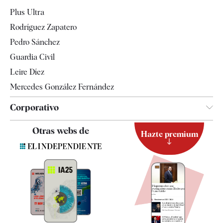
Internacional
Plus Ultra
Gente
Rodríguez Zapatero
Televisión
Pedro Sánchez
Tendencias
Guardia Civil
Leire Díez
Mercedes González Fernández
Corporativo
Contacto
Otras webs de
Hazte premium
Suscripción
Newsletter
Apps
Quiénes somos
Especificaciones