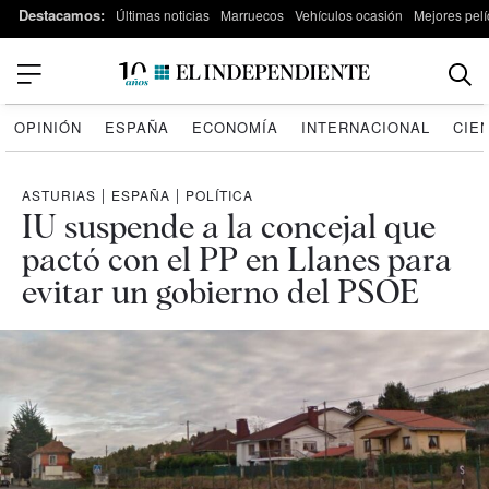
Destacamos:
Últimas noticias
Marruecos
Vehículos ocasión
Mejores pelí
OPINIÓN
ESPAÑA
ECONOMÍA
INTERNACIONAL
CIE
ASTURIAS
|
ESPAÑA
|
POLÍTICA
IU suspende a la concejal que
pactó con el PP en Llanes para
evitar un gobierno del PSOE