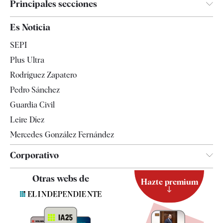
Principales secciones
España
Es Noticia
Economía
SEPI
Internacional
Plus Ultra
Gente
Rodríguez Zapatero
Televisión
Pedro Sánchez
Tendencias
Guardia Civil
Leire Díez
Mercedes González Fernández
Corporativo
Contacto
Otras webs de
Hazte premium
Suscripción
Newsletter
Apps