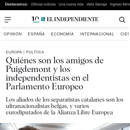
Destacamos:
Últimas noticias
Una nueva vida
Valle Salvaje
Ingreso Míni
OPINIÓN
ESPAÑA
ECONOMÍA
INTERNACIONAL
CIE
EUROPA
|
POLÍTICA
Quiénes son los amigos de
Puigdemont y los
independentistas en el
Parlamento Europeo
Los aliados de los separatistas catalanes son los
ultranacionalistas belgas, y varios
eurodiputados de la Alianza Libre Europea