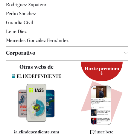
Rodríguez Zapatero
Televisión
Pedro Sánchez
Tendencias
Guardia Civil
Leire Díez
Mercedes González Fernández
Corporativo
Contacto
Otras webs de
Hazte premium
Suscripción
Newsletter
Apps
Quiénes somos
Especificaciones
ia.elindependiente.com
Suscríbete