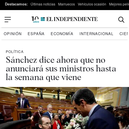
Destacamos:
Últimas noticias
Marruecos
Vehículos ocasión
Mejores pelí
OPINIÓN
ESPAÑA
ECONOMÍA
INTERNACIONAL
CIE
POLÍTICA
Sánchez dice ahora que no
anunciará sus ministros hasta
la semana que viene