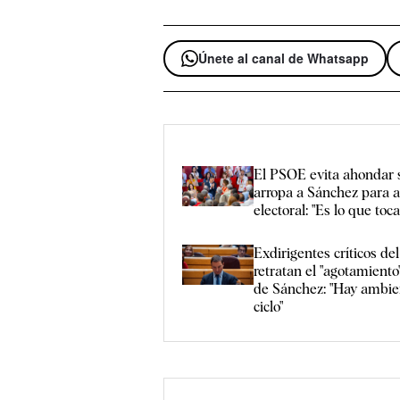
Únete al canal de Whatsapp
El PSOE evita ahondar s
arropa a Sánchez para af
electoral: "Es lo que toc
Exdirigentes críticos d
retratan el "agotamiento
de Sánchez: "Hay ambien
ciclo"