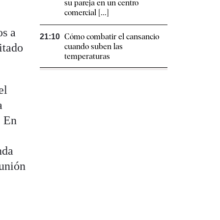
su pareja en un centro
comercial [...]
os a
Cómo combatir el cansancio​
21:10
itado
cuando suben las
temperaturas
el
a
. En
nda
eunión