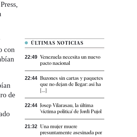
Press,
n
y
ÚLTIMAS NOTICIAS
to con
Venezuela necesita un nuevo
22:49
abían
pacto nacional
Buzones sin cartas y paquetes
22:44
bían
que no dejan de llegar: así ha
[...]
tro de
Josep Vilarasau, la última
22:44
'víctima política' de Jordi Pujol
tado
Una mujer muere
21:32
presuntamente asesinada por