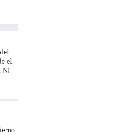
 del
e el
. Ni
bierno