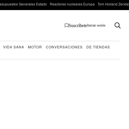
esupuestos Generales Estado
Reactores nucleares Europa
Tom Holland Zenda
Suscríbete
Iniciar sesión
VIDA SANA
MOTOR
CONVERSACIONES
DE TIENDAS