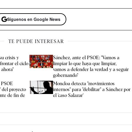
Síguenos en Google News
TE PUEDE INTERESAR
u crisis y
Sánchez, ante el PSOE: "Vamos a
rontar el ciclo
limpiar lo que haya que limpiar,
a ahora"
vamos a defender la verdad y a seguir
gobernando"
el PSOE
Moncloa detecta "movimientos
" del proyecto
internos" para "debilitar" a Sánchez por
te de fin de
el 'caso Salazar'