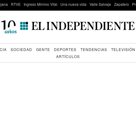
lejana
RTVE
Ingreso Mínimo Vital
Una nueva vida
Valle Salvaje
Zapatero
Pr
CIA
SOCIEDAD
GENTE
DEPORTES
TENDENCIAS
TELEVISIÓN
ARTÍCULOS