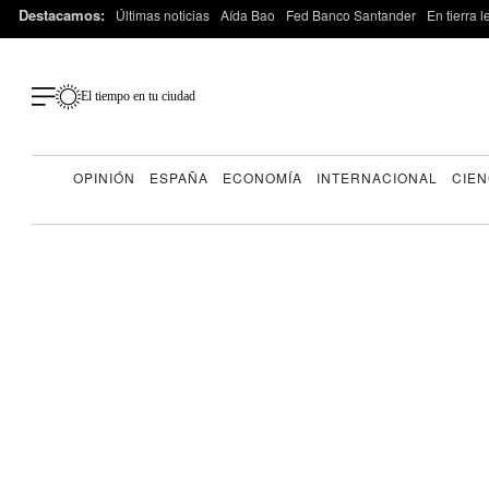
Destacamos:
Últimas noticias
Aída Bao
Fed Banco Santander
En tierra 
El tiempo en tu ciudad
OPINIÓN
ESPAÑA
ECONOMÍA
INTERNACIONAL
CIEN