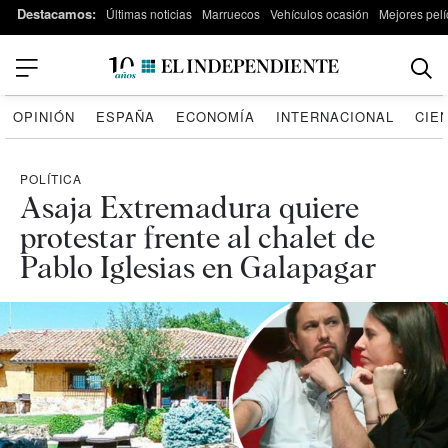
Destacamos:
Últimas noticias
Marruecos
Vehículos ocasión
Mejores pelí
OPINIÓN
ESPAÑA
ECONOMÍA
INTERNACIONAL
CIE
POLÍTICA
Asaja Extremadura quiere
protestar frente al chalet de
Pablo Iglesias en Galapagar