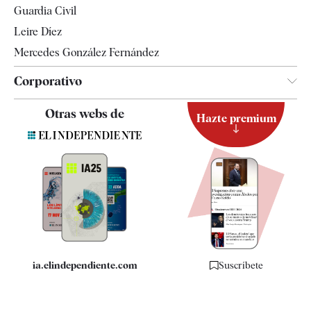
Guardia Civil
Leire Díez
Mercedes González Fernández
Corporativo
Contacto
Otras webs de
Hazte premium
Suscripción
Newsletter
Apps
Quiénes somos
Especificaciones
ia.elindependiente.com
Suscríbete