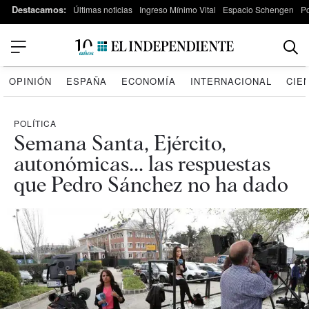
Destacamos:
Últimas noticias
Ingreso Mínimo Vital
Espacio Schengen
P
OPINIÓN
ESPAÑA
ECONOMÍA
INTERNACIONAL
CIE
POLÍTICA
Semana Santa, Ejército,
autonómicas... las respuestas
que Pedro Sánchez no ha dado