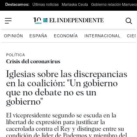
Destacamos:
Últimas noticias
Marlaska Ceuta
Gobierno relación Marruec
OPINIÓN
ESPAÑA
ECONOMÍA
INTERNACIONAL
CIE
POLÍTICA
Crisis del coronavirus
Iglesias sobre las discrepancias
en la coalición: "Un gobierno
que no debate no es un
gobierno"
El vicepresidente segundo se escuda en la
libertad de expresión para justificar la
cacerolada contra el Rey y distingue entre su
condición de líder de Podemos y miembro del