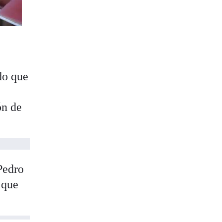
do que
ón de
Pedro
 que