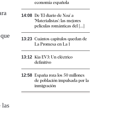
economía española
ara
De 'El diario de Noa' a
14:08
'Materialistas': las mejores
películas románticas del [...]
 que
Cuántos capítulos quedan de
13:23
La Promesa en La 1
Kia EV3: Un eléctrico
13:12
definitivo
España roza los 50 millones
12:58
de población impulsada por la
inmigración
 las