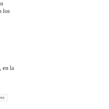
an
n los
, en la
USO