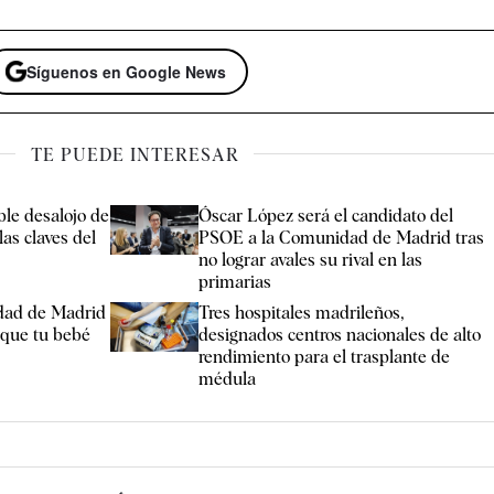
Síguenos en Google News
TE PUEDE INTERESAR
ble desalojo de
Óscar López será el candidato del
as claves del
PSOE a la Comunidad de Madrid tras
no lograr avales su rival en las
primarias
dad de Madrid
Tres hospitales madrileños,
nque tu bebé
designados centros nacionales de alto
rendimiento para el trasplante de
médula