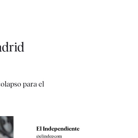
adrid
olapso para el
El Independiente
@elindepcom