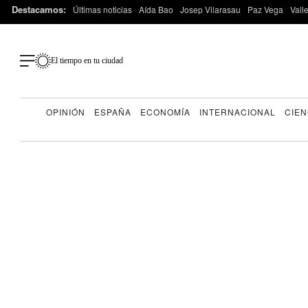
Destacamos:
Últimas noticias
Aída Bao
Josep Vilarasau
Paz Vega
Vall
El tiempo en tu ciudad
OPINIÓN
ESPAÑA
ECONOMÍA
INTERNACIONAL
CIEN