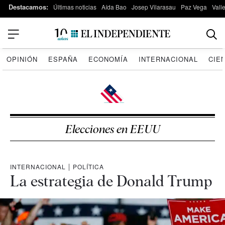
Destacamos:
Últimas noticias
Aída Bao
Josep Vilarasau
Paz Vega
Vall
OPINIÓN
ESPAÑA
ECONOMÍA
INTERNACIONAL
CIE
Elecciones en EEUU
INTERNACIONAL
|
POLÍTICA
La estrategia de Donald Trump