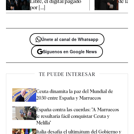
Libre, el digital pagado
de la fi
por [...]
Únete al canal de Whatsapp
Síguenos en Google News
TE PUEDE INTERESAR
Ceuta dinamita la paz del Mundial de
2030 entre España y Marruecos
España contra las cuerdas: "A Marruecos
le resultaría fácil conquistar Ceuta y
Melilla"
Italia desafía el ultimátum del Gobierno y