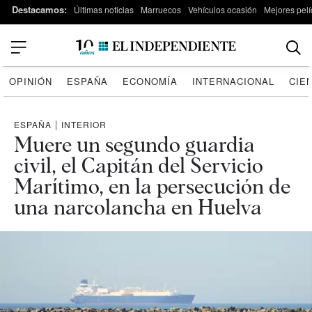
Destacamos:
Últimas noticias
Marruecos
Vehículos ocasión
Mejores pelí
OPINIÓN
ESPAÑA
ECONOMÍA
INTERNACIONAL
CIE
ESPAÑA
|
INTERIOR
Muere un segundo guardia
civil, el Capitán del Servicio
Marítimo, en la persecución de
una narcolancha en Huelva