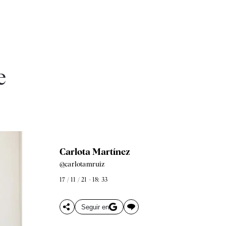
e
Carlota Martínez
@carlotamruiz
17 / 11 / 21 - 18: 33
Seguir en