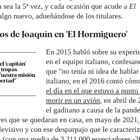
a sea la 5ª vez, y cada ocasión que acude a
El
algo nuevo, adueñándose de los titulares.
s de Joaquín en 'El Hormiguero'
En 2015 habló sobre su experi
en el equipo italiano, confesa
l 'capitán'
 tropas
que "no tenía ni idea de hablar
Vuestra misión
italiano, en el 2016 contó cóm
bertad"
el día en el que estuvo a punto
morir en un avión
, en abril de
el gaditano a causa de la pand
res que se quedaran en casa, en mayo de 2021,
evisivo y con ese desparpajo que le caracteriz
o (con una media de 3.211.000 espectadores -