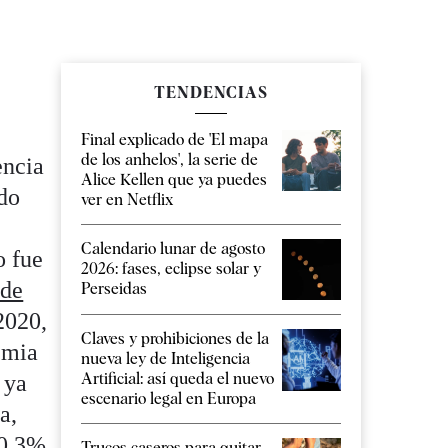
TENDENCIAS
Final explicado de 'El mapa
de los anhelos', la serie de
encia
Alice Kellen que ya puedes
ndo
ver en Netflix
Calendario lunar de agosto
o fue
2026: fases, eclipse solar y
 de
Perseidas
 2020,
Claves y prohibiciones de la
emia
nueva ley de Inteligencia
Artificial: así queda el nuevo
 ya
escenario legal en Europa
a,
20,3%
Trucos caseros para quitar