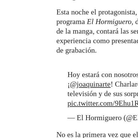
Esta noche el protagonista, 
programa
El Hormiguero
, 
de la manga, contará las s
experiencia como presentad
de grabación.
Hoy estará con nosotro
¡
@joaquinarte
! Charla
televisión y de sus sor
pic.twitter.com/9Ehu
— El Hormiguero (@E
No es la primera vez que el