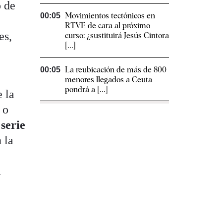
o de
Movimientos tectónicos en
00:05
RTVE de cara al próximo
es,
curso: ¿sustituirá Jesús Cintora
[...]
La reubicación de más de 800
00:05
menores llegados a Ceuta
pondrá a [...]
 la
o
serie
 la
a