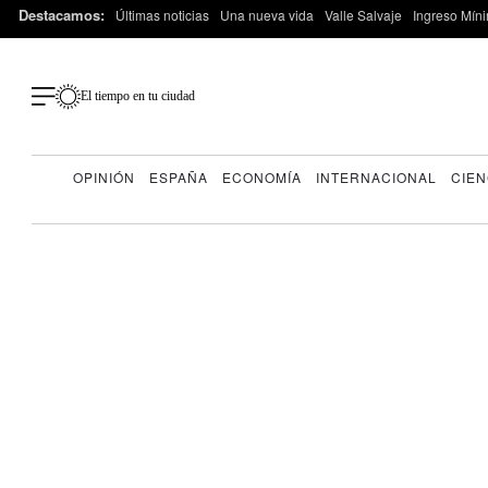
Destacamos:
Últimas noticias
Una nueva vida
Valle Salvaje
Ingreso Míni
El tiempo en tu ciudad
OPINIÓN
ESPAÑA
ECONOMÍA
INTERNACIONAL
CIEN