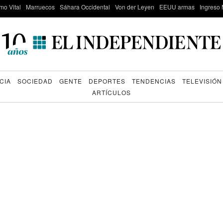
mo Vital
Marruecos
Sáhara Occidental
Von der Leyen
EEUU armas
Ingreso 
CIA
SOCIEDAD
GENTE
DEPORTES
TENDENCIAS
TELEVISIÓN
ARTÍCULOS