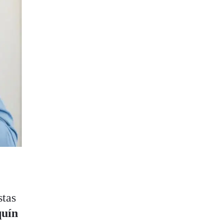
stas
quín