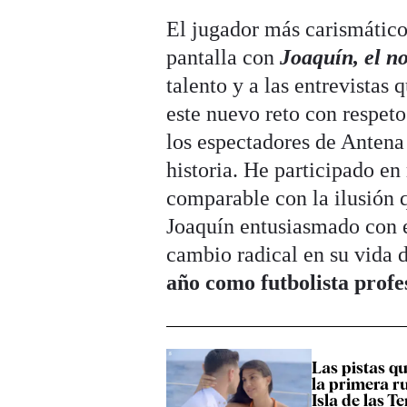
El jugador más carismático 
pantalla con
Joaquín, el n
talento y a las entrevistas 
este nuevo reto con respeto
los espectadores de Anten
historia. He participado e
comparable con la ilusión q
Joaquín entusiasmado con e
cambio radical en su vida 
año como futbolista profe
Las pistas q
la primera r
Isla de las T