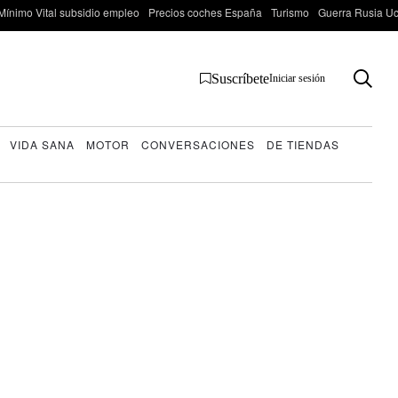
Mínimo Vital subsidio empleo
Precios coches España
Turismo
Guerra Rusia Ucr
Suscríbete
Iniciar sesión
VIDA SANA
MOTOR
CONVERSACIONES
DE TIENDAS