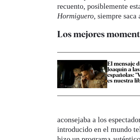
recuento, posiblemente est
Hormiguero
, siempre saca 
Los mejores momento
El mensaje de
Joaquín a las
españolas: "
es nuestra li
aconsejaba a los espectado
introducido en el mundo tel
hizo un programa auténtic