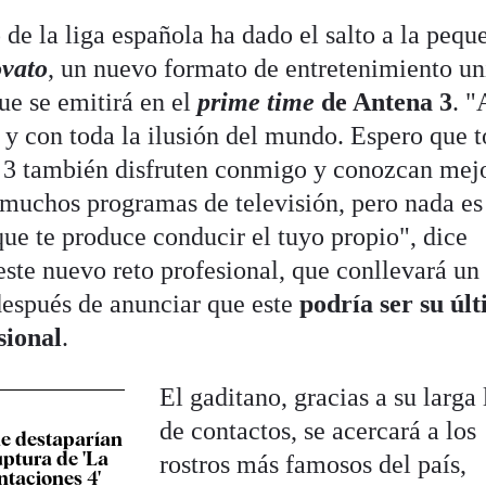
de la liga española ha dado el salto a la pequ
ovato
, un nuevo formato de entretenimiento un
que se emitirá en el
prime time
de Antena 3
. 
 y con toda la ilusión del mundo. Espero que 
a 3 también disfruten conmigo y conozcan mej
n muchos programas de televisión, pero nada es
ue te produce conducir el tuyo propio", dice
ste nuevo reto profesional, que conllevará un
después de anunciar que este
podría ser su úl
sional
.
El gaditano, gracias a su larga 
de contactos, se acercará a los
ue destaparían
uptura de 'La
rostros más famosos del país,
entaciones 4'