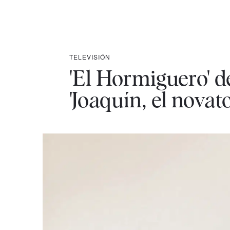
TELEVISIÓN
'El Hormiguero' de
'Joaquín, el novato