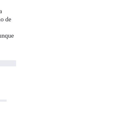
a
no de
aunque