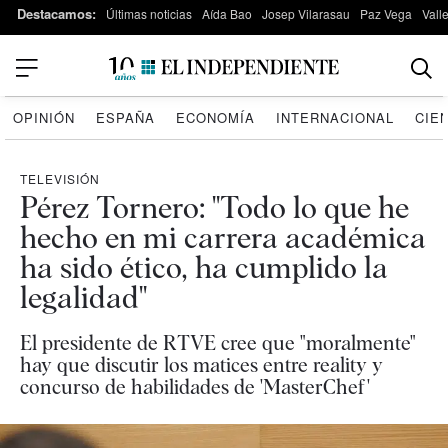
Destacamos:
Últimas noticias
Aída Bao
Josep Vilarasau
Paz Vega
Vall
OPINIÓN
ESPAÑA
ECONOMÍA
INTERNACIONAL
CIE
TELEVISIÓN
Pérez Tornero: "Todo lo que he
hecho en mi carrera académica
ha sido ético, ha cumplido la
legalidad"
El presidente de RTVE cree que "moralmente"
hay que discutir los matices entre reality y
concurso de habilidades de 'MasterChef'