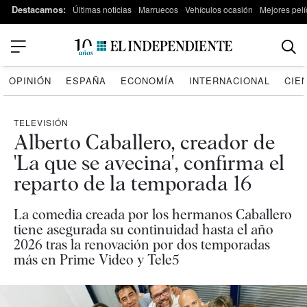
Destacamos:
Últimas noticias
Marruecos
Vehículos ocasión
Mejores pelí
OPINIÓN
ESPAÑA
ECONOMÍA
INTERNACIONAL
CIE
TELEVISIÓN
Alberto Caballero, creador de
'La que se avecina', confirma el
reparto de la temporada 16
La comedia creada por los hermanos Caballero
tiene asegurada su continuidad hasta el año
2026 tras la renovación por dos temporadas
más en Prime Video y Tele5