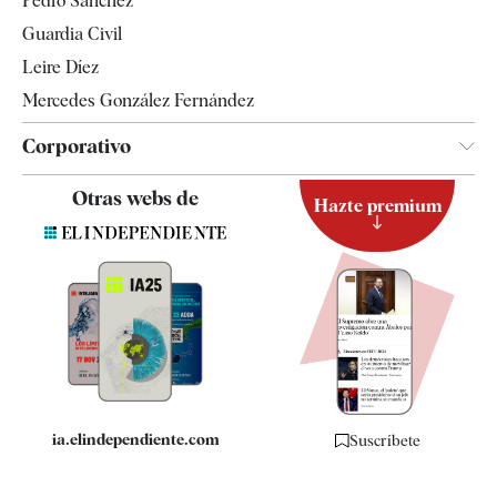
Pedro Sánchez
Tendencias
Guardia Civil
Leire Díez
Mercedes González Fernández
Corporativo
Contacto
Otras webs de
Hazte premium
Suscripción
Newsletter
Apps
Quiénes somos
Especificaciones
ia.elindependiente.com
Suscríbete