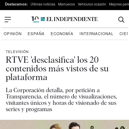
Destacamos:
Últimas noticias
Marruecos
Vehículos ocasión
Mejores pelí
OPINIÓN
ESPAÑA
ECONOMÍA
INTERNACIONAL
CIE
TELEVISIÓN
RTVE 'desclasifica' los 20
contenidos más vistos de su
plataforma
La Corporación detalla, por petición a
Transparencia, el número de visualizaciones,
visitantes únicos y horas de visionado de sus
series y programas