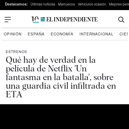
Destacamos:
Últimas noticias
Marruecos
Vehículos ocasión
Mejores pelí
OPINIÓN
ESPAÑA
ECONOMÍA
INTERNACIONAL
CIE
ESTRENOS
Qué hay de verdad en la
película de Netflix 'Un
fantasma en la batalla', sobre
una guardia civil infiltrada en
ETA