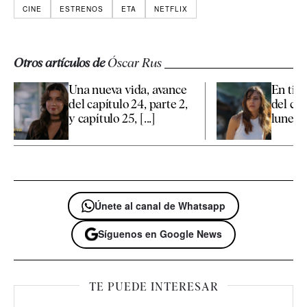
CINE
ESTRENOS
ETA
NETFLIX
Otros artículos de
Óscar Rus
Una nueva vida, avance
En tier
del capítulo 24, parte 2,
del cap
y capítulo 25, [...]
lunes 1
Únete al canal de Whatsapp
Síguenos en Google News
TE PUEDE INTERESAR