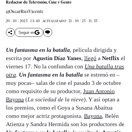
Redactor de Televisión, Cine y Gente
@OscarRusVicente
20 / 10 / 2025 - 13: 40
21 / 10 / 25 - 11: 55
ACTUALIZADO
Seguir en
Un fantasma en la batalla
, película dirigida y
escrita por
Agustín Díaz Yanes
,
llegó
a
Netflix
el
viernes 17. No la confundan con
Una batalla tras
otra
.
Un fantasma en la batalla
se estrenó en –
muy pocas– salas de cine el pasado 3 de octubre
como requisito de su productor,
Juan Antonio
Bayona
(
La sociedad de la nieve
). Y así optan a
los premios, como el Goya a Susana Abaitua
como mejor actriz protagonista.
Bayona
, Belén
Atienza y Sandra Hermida son los productores de