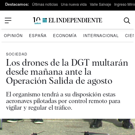
Destacamos:
Últimas noticias
Una nueva vida
Valle Salvaje
Ingreso Míni
OPINIÓN
ESPAÑA
ECONOMÍA
INTERNACIONAL
CIE
SOCIEDAD
Los drones de la DGT multarán
desde mañana ante la
Operación Salida de agosto
El organismo tendrá a su disposición estas
aeronaves pilotadas por control remoto para
vigilar y regular el tráfico.